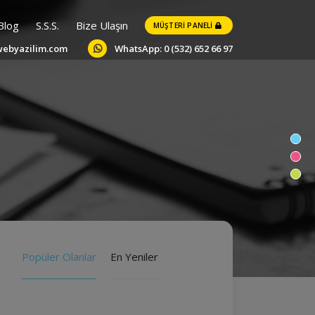
Blog
S.S.S.
Bize Ulaşın
MÜŞTERI PANELI
webyazilim.com
WhatsApp: 0 (532) 652 66 97
Popüler Olanlar
En Yeniler