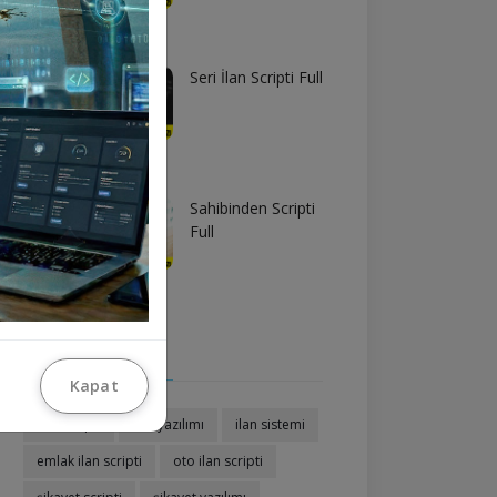
Seri İlan Scripti Full
Sahibinden Scripti
Full
Etiketler
Kapat
ilan scripti
ilan yazılımı
ilan sistemi
emlak ilan scripti
oto ilan scripti