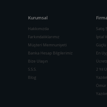
Kurumsal
Firma
Hakkımızda
Satış
Farkındalıklarımız
İptal 
Müşteri Memnuniyeti
Güçlü 
Banka Hesap Bilgilerimiz
En Uyg
Bize Ulaşın
Ücrets
S.S.S.
2 Yıl 
Blog
Yazılı
Ömür 
Yazıl