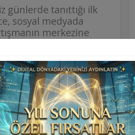
z günlerde tanıttığı ilk
uce, sosyal medyada
rtışmanın merkezine
tasarımı birçok kullanıcı
eaf'e benzetilirken,
 de dikkat çeken bir
ikli
İlan Scripti
model Luce,
İlan Scripti V8
arımıyla
İlan Scripti V7 Vip
gündeme gelmeye devam
 Scripti
fiyatına
sahip
İlan Yazılımı
olan model,
tarafından Nissan Leaf ile kıyaslandı.