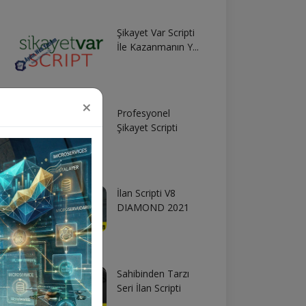
Şikayet Var Scripti
İle Kazanmanın Y...
×
Profesyonel
Şikayet Scripti
İlan Scripti V8
DIAMOND 2021
Sahibinden Tarzı
Seri İlan Scripti