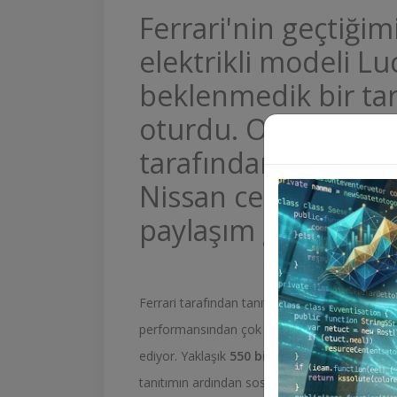
Ferrari'nin geçtiğimi
elektrikli modeli L
beklenmedik bir ta
oturdu. Otomobilin 
tarafından Nissan L
Nissan cephesinden
paylaşım geldi.
Ferrari tarafından tanıtılan ilk tamamen elektr
performansından çok
İlan Scripti V7 Vip
tas
ediyor. Yaklaşık
550 bin euro başlangıç
İlan
tanıtımın ardından sosyal medyada birçok kişi 