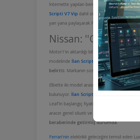
İnternette yapılan benzetmeler kısa sürede 
Scripti V7 Vip
dahil oldu.
İlan Scripti V7 Vip
yan yana paylaşarak Ferrari'ye göndermede
Nissan: ''Gurur duy
Motor1'in aktardığı bilgilere göre Nissan, Lea
modelinde
İlan Scripti V8
görüldüğünü söyle
belirtti
. Markanın sosyal medya paylaşımı kıs
Elbette iki model arasında fiyat ve konumlan
bulunuyor.
İlan Scripti V8
Ferrari Luce yaklaş
Leaf'in başlangıç fiyatı bunun
İlan Scripti V8
aracın genel silueti ve bazı tasarım detaylar
beraberinde getirmiş durumda
.
Ferrari'nin
elektrikli geleceğini temsil eden Luc