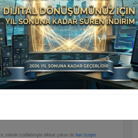
büyürken, konuya doğrudan
İlan Yazılımı
Nissan
da
İlan
Nissan'ın
İlan Yazılımı
İrlanda hesabı, Leaf ve Luce'yi
İlan Scripti
bulunan bir mesaj yayımladı.
uyoruz''
f tasarımının
İlan Scripti V7 Vip
Ferrari'nin yeni elektrikli
yen yorumlara
İlan Yazılımı
'gurur duyduklarını'
a sürede büyük etkileşim aldı.
dırma açısından
İlan Scripti V7 Vip
devasa farklar
ık 550 bin euro seviyesinden satışa sunulurken, Nissan
çok altında kalıyor. Buna rağmen
İlan Scripti
özellikle
ı sosyal medyada
İlan Yazılımı
benzerlik
tartışmalarını
e, teknik özellikleriyle dikkat çekse de
İlan Scripti