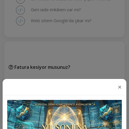
Geri iade imkânım var mı?
Web sitem Google'da çıkar mı?
Fatura kesiyor musunuz?
Satın aldığınız tüm ürün ve hizmetler için fatura
×
kesilmektedir. Faturasız işlem yapılmamaktadır.