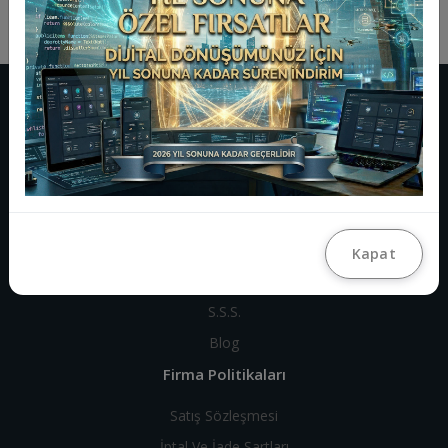
Kurumsal
Hakkımızda
Farkındalıklarımız
Müşteri Memnuniyeti
Banka Hesap Bilgilerimiz
Kapat
Bize Ulaşın
S.S.S.
Blog
Firma Politikaları
Satış Sözleşmesi
İptal Ve İade Şartları