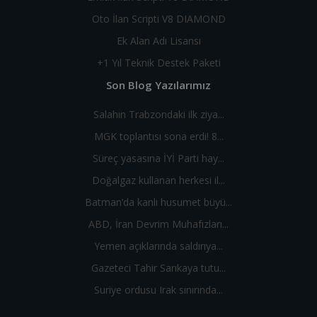
Oto İlan Scripti V8 DIAMOND
Ek Alan Adı Lisansı
+1 Yıl Teknik Destek Paketi
Son Blog Yazılarımız
Salahın Trabzondaki ilk ziya...
MGK toplantısı sona erdi! 8...
Süreç yasasına İYİ Parti hay...
Doğalgaz kullanan herkesi il...
Batman’da kanlı husumet büyü...
ABD, İran Devrim Muhafızları...
Yemen açıklarında saldırıya...
Gazeteci Tahir Sarıkaya tutu...
Suriye ordusu Irak sınırında...