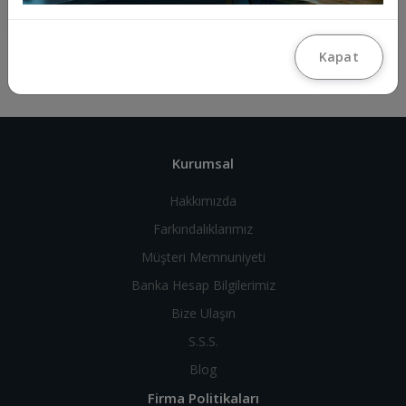
Kapat
Kurumsal
Hakkımızda
Farkındalıklarımız
Müşteri Memnuniyeti
Banka Hesap Bilgilerimiz
Bize Ulaşın
S.S.S.
Blog
Firma Politikaları