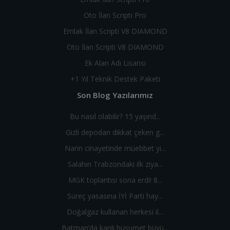
Oto İlan Scripti Pro
Emlak İlan Scripti V8 DIAMOND
Oto İlan Scripti V8 DIAMOND
Ek Alan Adı Lisansı
+1 Yıl Teknik Destek Paketi
Son Blog Yazılarımız
Bu nasıl olabilir? 15 yaşınd...
Gizli depodan dikkat çeken g...
Narin cinayetinde müebbet yi...
Salahın Trabzondaki ilk ziya...
MGK toplantısı sona erdi! 8...
Süreç yasasına İYİ Parti hay...
Doğalgaz kullanan herkesi il...
Batman’da kanlı husumet büyü...