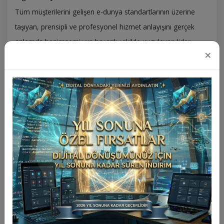
Tüm müşterilerini gelişen e-dunya standartlarının üzerine
taşıyan, prensipli ve profesyonel hizmet anlayışını gerçek
anlamda benimsemiş ve başarılı şekilde uygulayan lider
×
firmalar arasında yer almaktır.
Neden Biz?
Çünkü biz işimizi heyecanla yapıyoruz, çalışmaktan keyif
alıyoruz ve en büyük kazancın müşteri memnuniyeti
olduğuna inanıyoruz.
Bugüne kadar yer aldığımız projelerin tamamında sadece
müşteri talebini karşılamaya yönelik değil fonksiyonel, kolay
kullanımlı, geliştrilmeye açık ve daha da önemlisi kullanılacak
sistemler yaratmak için çalıştık ve başardık.