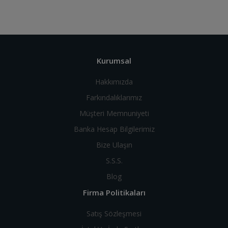
Kurumsal
Hakkımızda
Farkındalıklarımız
Müşteri Memnuniyeti
Banka Hesap Bilgilerimiz
Bize Ulaşın
S.S.S.
Blog
Firma Politikaları
Satış Sözleşmesi