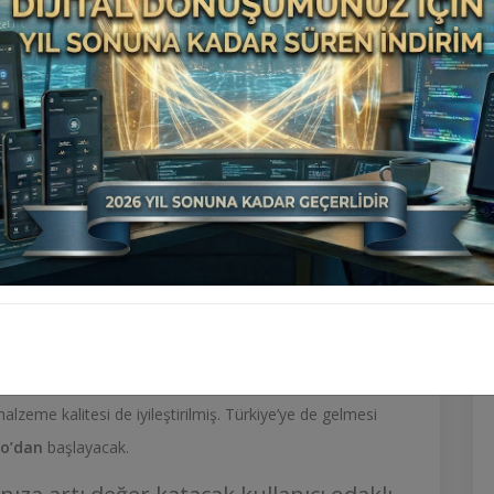
 taraftaki değişikliklerle Compass’a benzediğini
İlan Scripti V7 Vip
17 ve 18 inç jant seçeneklerine
Hâlihazırda elektrikli, hibrit ve 4xe versiyonlarını
 içten yanmalı motor
İlan Scripti V8
eklenmiş. Burada
inli bir motor
görüyoruz. Ona 6 vitesli otomatik
n var. 4xe ise
145 beygir gücü ve dört tekerlekten
lektrikli Avenger ise
400 km’ye varan menzili 54
.
 ve Android Auto destekli
İlan Scripti V8
10,25 inç
sistemi görüyoruz.
İlan Scripti V7 Vip
360 derecelik ön
eme kalitesi de iyileştirilmiş. Türkiye’ye de gelmesi
ro’dan
başlayacak.