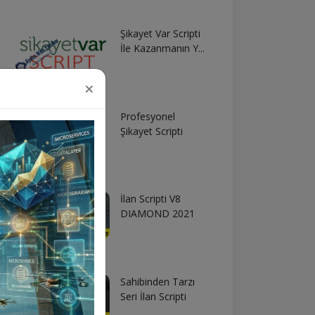
Şikayet Var Scripti
İle Kazanmanın Y...
×
Profesyonel
Şikayet Scripti
İlan Scripti V8
DIAMOND 2021
Sahibinden Tarzı
Seri İlan Scripti