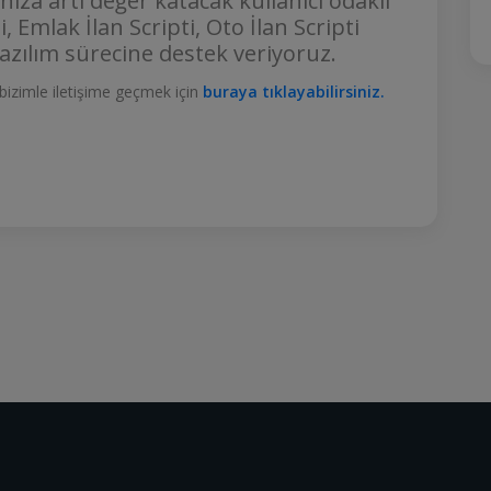
nıza artı değer katacak kullanıcı odaklı
ti, Emlak İlan Scripti, Oto İlan Scripti
yazılım sürecine destek veriyoruz.
li bizimle iletişime geçmek için
buraya tıklayabilirsiniz.