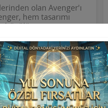
lerinden olan Avenger'ı
enger, hem tasarımı
le büyülüyor.
nın en önde gelen otomobil
İlan Scripti V8
markalarından
i, sevilen otomobillerden biriydi. Şimdi ise şirket,
ttı.
nik tarafta önemli yeniliklerle
İlan Scripti V8
unulacak. Araca
benzinli, hibrit ve tam elektrikli
rına bakalım.
p Avenger
ger, güncel Jeep araçlarının genelinde gördüğümüz daha