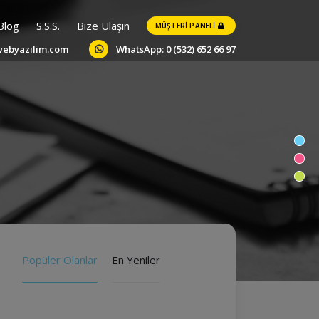
Blog
S.S.S.
Bize Ulaşın
MÜŞTERI PANELI
webyazilim.com
WhatsApp: 0 (532) 652 66 97
Popüler Olanlar
En Yeniler