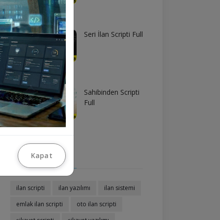
Seri İlan Scripti Full
Sahibinden Scripti
Full
Etiketler
Kapat
ilan scripti
ilan yazılımı
ilan sistemi
emlak ilan scripti
oto ilan scripti