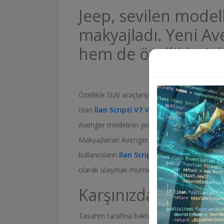
Jeep, sevilen model
makyajladı. Yeni Av
hem de özellikleriy
Özellikle SUV araçlarıyla tanıdığımız, dünya
olan
İlan Scripti V7 Vip
Jeep’in
Avenger
model
Avenger modelinin yenilenen versiyonunu tanı
Makyajlanan Avenger, hem tasarım hem de tek
kullanıcıların
İlan Scripti V7 Vip
beğenisine s
olarak ulaşmak mümkün olacak. Gelin detayla
Karşınızda yeni Jee
Tasarım tarafına baktığımızda makyajlı Aven