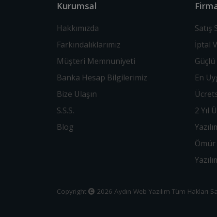
Kurumsal
Firma
Hakkımızda
Satış
Farkındalıklarımız
İptal 
Müşteri Memnuniyeti
Güçlü 
Banka Hesap Bilgilerimiz
En Uyg
Bize Ulaşın
Ücrets
S.S.S.
2 Yıl 
Blog
Yazılı
Ömür 
Yazıl
Copyright
2026
Aydın Web Yazılım
Tüm Hakları Sak