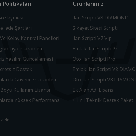
 Politikaları
Ürünlerimiz
 Sözleşmesi
İlan Scripti V8 DIAMOND
Ve İade Şartları
Şikayet Sitesi Scripti
Ve Kolay Kontrol Panelleri
İlan Scripti V7 Vip
un Fiyat Garantisi
Emlak İlan Scripti Pro
iz Yazılım Güncellemesi
Oto İlan Scripti Pro
Ücretsiz Destek
Emlak İlan Scripti V8 DIAM
mlarda Güvence Garantisi
Oto İlan Scripti V8 DIAMON
Boyu Kullanım Lisansı
Ek Alan Adı Lisansı
ımlarda Yüksek Performans
+1 Yıl Teknik Destek Paketi
lıdır.