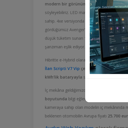
modern bir görünümle
geliyor. Özellikle ön
söyleyebiliriz. LED matrix farlarla gelen Araç,
sahip. 4xe versiyonda kırmızı detaylar olacak.
gördüğümüz Avenger’ın yeni modeline bir de
düşük tüketim sunan
1,2 litrelik turbo benz
şanzıman eşlik ediyor.
Hibritte e-Hybrid olarak bilinen 48V’lık versiyo
İlan Scripti V7 Vip
çekiş
sunuyor. Tamamen e
kWh’lik bataryayla
sürücülerle buluşturuyor
İç mekâna geldiğimizde de ise Apple CarPlay
boyutunda
bilgi eğlence
İlan Scripti V7 Vip
kameraya sahip olan modelin iç mekânında malz
beklenen otomobilin Avrupa fiyatı
25.700 eu