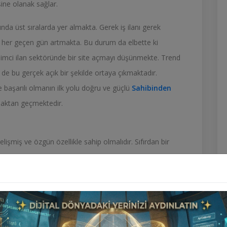
sine olanak sağlar.
da üst sıralarda yer almakta. Gerek iş ilanı gerek
lep her geçen gün artmakta. Bu durum da elbette ki
rişimci ilan sektöründe bir site açmayı düşünmekte. Trend
e de bu gerçek açık bir şekilde ortaya çıkmaktadır.
başarılı olmanın ilk yolu doğru ve güçlü
Sahibinden
maktan geçmektedir.
elişmiş ve özgün özellikle sahip olmalıdır. Sıfırdan bir
r. Maliyetin artmasının yanı sıra çoğu zaman özel
gelmektedir. Kullanıcı sayısının az olması da bu güvenlik
yaşanmasına neden olabilmektedir. Dolayısıyla birçok
n Tarzı İlan Scripti V8 DIAMOND
açmaya karar
ih etmeyiniz.
Sahibinden Tarzı İlan Scripti V8