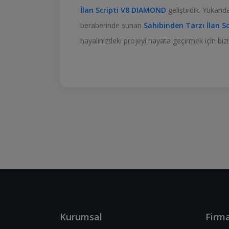
İlan Scripti V8 DIAMOND
geliştirdik. Yukarıd
beraberinde sunan
Sahibinden Tarzı İlan 
hayalinizdeki projeyi hayata geçirmek için bi
Kurumsal
Firma