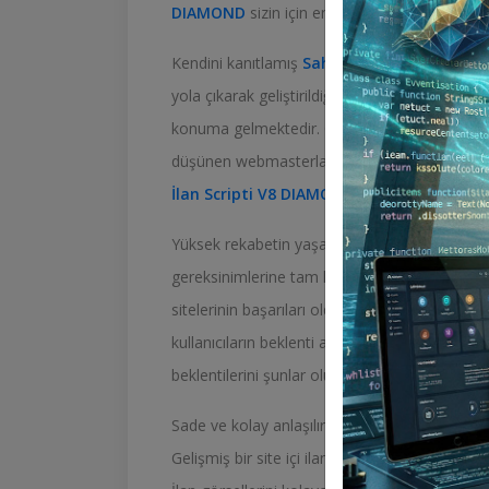
DIAMOND
sizin için en uygun yazılımdır.
Kendini kanıtlamış
Sahibinden Tarzı İlan S
yola çıkarak geliştirildiği için taleplere daha 
konuma gelmektedir. Gerek maliyeti düşürmek 
düşünen webmasterların ilk tercihleri de
Aydı
İlan Scripti V8 DIAMOND
yeterlidir.
Yüksek rekabetin yaşandığı ilan sektöründe başa
gereksinimlerine tam karşılık vermek gerekmekt
sitelerinin başarıları oldukça düşüktür. Dolay
kullanıcıların beklenti analizlerini doğru yapma
beklentilerini şunlar oluşturmaktadır;
Sade ve kolay anlaşılır bir tasarım
Gelişmiş bir site içi ilan arama motoru