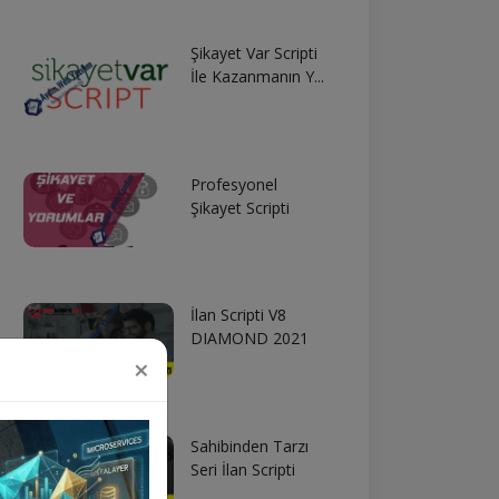
Şikayet Var Scripti
İle Kazanmanın Y...
Profesyonel
Şikayet Scripti
İlan Scripti V8
DIAMOND 2021
×
Sahibinden Tarzı
Seri İlan Scripti