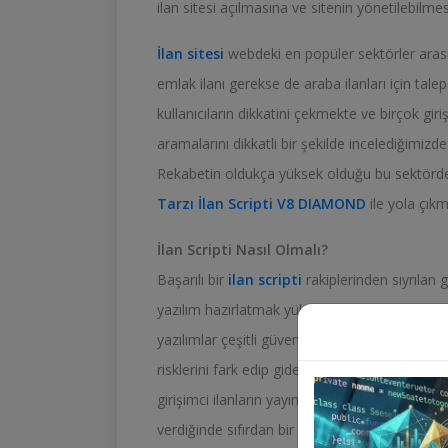
ilan sitesi açılmasına ve sitenin yönetilebilme
İlan sitesi
webdeki en popüler sektörler arasın
emlak ilanı gerekse de araba ilanları için ta
kullanıcıların dikkatini çekmekte ve birçok gi
aramalarını dikkatli bir şekilde incelediğimizd
Rekabetin oldukça yüksek olduğu bu sektörde 
Tarzı İlan Scripti V8 DIAMOND
ile yola çık
İlan Scripti Nasıl Olmalı?
Başarılı bir
ilan scripti
rakiplerinden sıyrılan g
yazılım hazırlatmak yüksek bütçeler gerektiri
yazılımlar çeşitli güvenlik riskleriyle beraber 
risklerini fark edip gidermekte zaman kaybı 
girişimci ilanların yayınlanacağı bir
Sahibinde
verdiğinde sıfırdan bir yazılım yazdırmayı terc