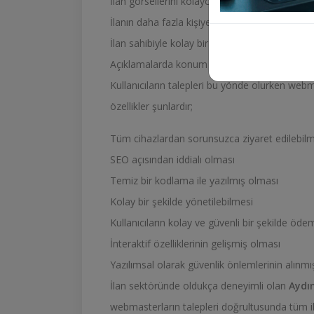
İlan görsellerini kolayca yükleme ve düzenle
İlanın daha fazla kişiye ulaşmasını sağlayaca
İlan sahibiyle kolay bir şekilde iletişime geçi
Açıklamalarda konum gibi önemli ayrıntıların b
Kullanıcıların talepleri bu yönde olurken webma
özellikler şunlardır;
Tüm cihazlardan sorunsuzca ziyaret edilebil
SEO açısından iddialı olması
Temiz bir kodlama ile yazılmış olması
Kolay bir şekilde yönetilebilmesi
Kullanıcıların kolay ve güvenli bir şekilde ö
İnteraktif özelliklerinin gelişmiş olması
Yazılımsal olarak güvenlik önlemlerinin alınm
İlan sektöründe oldukça deneyimli olan
Aydı
webmasterların talepleri doğrultusunda tüm i