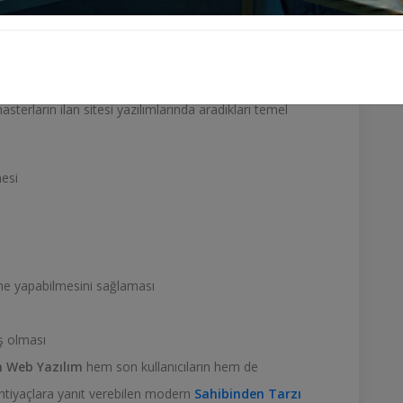
me
k öne çıkarma seçenekleri
lebilmesini sağlama
elirtilebilmesi
sterların ilan sitesi yazılımlarında aradıkları temel
mesi
deme yapabilmesini sağlaması
ış olması
n Web Yazılım
hem son kullanıcıların hem de
htiyaçlara yanıt verebilen modern
Sahibinden Tarzı