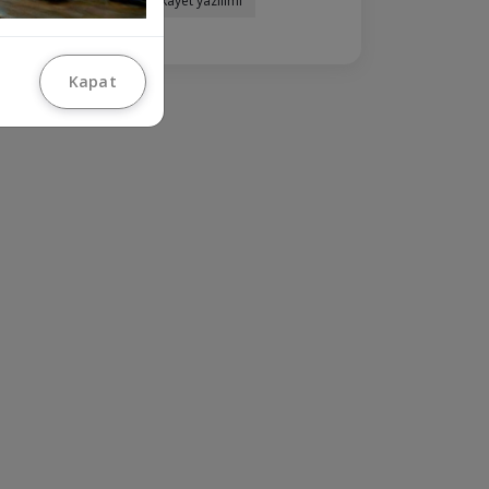
şikayet scripti
şikayet yazılımı
Kapat