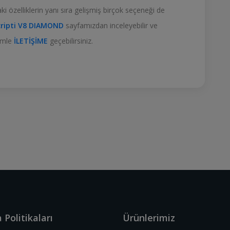
aki özelliklerin yanı sıra gelişmiş birçok seçeneği de
Scripti V8 DIAMOND
sayfamızdan inceleyebilir ve
zimle
İLETİŞİME
geçebilirsiniz.
 Politikaları
Ürünlerimiz