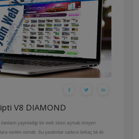
cripti V8 DIAMOND
ilanların yayınladığı bir web sitesi açmak isteyen
mlara verilen isimdir. Bu yazılımlar sadece birkaç tık ile