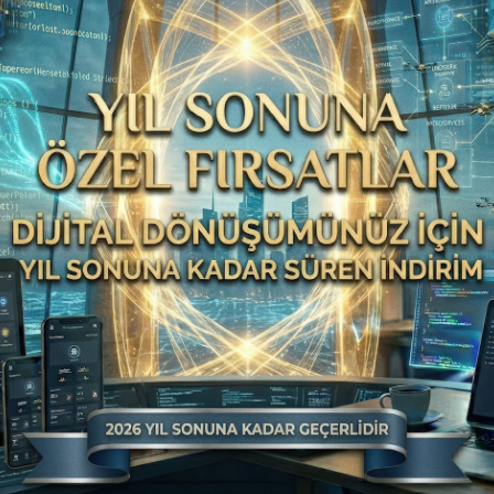
cripti V8 DIAMOND
birçok kullanıcının deneyimlerinden
hızlı yanıt vermekte ve güvenlik açısından da avantajlı
gerekse de daha kullanışlı bir yazılımla yola çıkmayı
n Web Yazılım
tarafından hazırlanan
Sahibinden Tarzı
rılı bir oyuncu olabilmek için kullanıcıların
edir. Teknik açıdan rakiplerinin gerisinde kalan ilan
ısıyla yazılım tercihi yapmadan önce potansiyel
k gerekir. Bu sitelere giren kullanıcıların başlıca