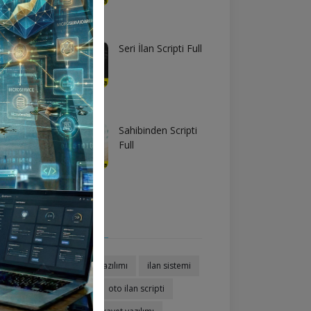
Seri İlan Scripti Full
Sahibinden Scripti
Full
Etiketler
ilan scripti
ilan yazılımı
ilan sistemi
emlak ilan scripti
oto ilan scripti