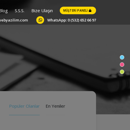
Blog
S.S.S.
Bize Ulaşın
MÜŞTERI PANELI
webyazilim.com
WhatsApp: 0 (532) 652 66 97
Popüler Olanlar
En Yeniler