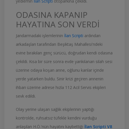
yediemin
İlan Scripti
otoparkına çekildi.
ODASINA KAPANIP
HAYATINA SON VERDİ
Jandarmadaki işlemlerinin
İlan Scripti
ardından
arkadaşları tarafından Beşiktaş Mahallesi'ndeki
evine bırakılan genç sürücü, doğrudan kendi odasına
çekildi. Kısa bir süre sonra evde yankılanan silah sesi
üzerine odaya koşan anne, oğlunu kanlar içinde
yerde yatarken buldu. Sinir krizi geçiren annenin
ihbarı üzerine adrese hızla 112 Acil Servis ekipleri
sevk edildi.
Olay yerine ulaşan sağlık ekiplerinin yaptığı
kontrolde, ruhsatsız tüfekle kendini vurduğu
anlaşılan H.Ö.'nün hayatını kaybettiği
İlan Scripti V8