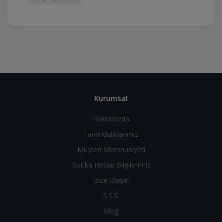
Kurumsal
Hakkımızda
Farkındalıklarımız
Müşteri Memnuniyeti
Banka Hesap Bilgilerimiz
Bize Ulaşın
S.S.S.
Blog