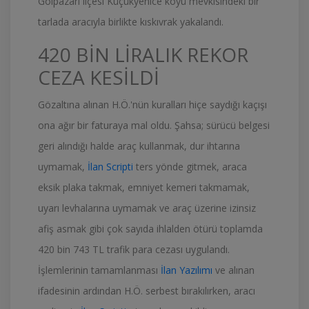
Gölpazarı ilçesi Küçükyenice köyü mevkisindeki bir
tarlada aracıyla birlikte kıskıvrak yakalandı.
420 BİN LİRALIK REKOR
CEZA KESİLDİ
Gözaltına alınan H.Ö.'nün kuralları hiçe saydığı kaçışı
ona ağır bir faturaya mal oldu. Şahsa; sürücü belgesi
geri alındığı halde araç kullanmak, dur ihtarına
uymamak,
İlan Scripti
ters yönde gitmek, araca
eksik plaka takmak, emniyet kemeri takmamak,
uyarı levhalarına uymamak ve araç üzerine izinsiz
afiş asmak gibi çok sayıda ihlalden ötürü toplamda
420 bin 743 TL trafik para cezası uygulandı.
İşlemlerinin tamamlanması
İlan Yazılımı
ve alınan
ifadesinin ardından H.Ö. serbest bırakılırken, aracı