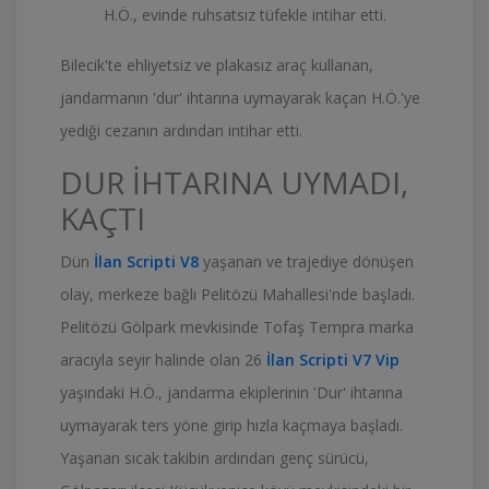
H.Ö., evinde ruhsatsız tüfekle intihar etti.
Bilecik'te ehliyetsiz ve plakasız araç kullanan,
jandarmanın 'dur' ihtarına uymayarak kaçan H.Ö.'ye
yediği cezanın ardından intihar etti.
DUR İHTARINA UYMADI,
KAÇTI
Dün
İlan Scripti V8
yaşanan ve trajediye dönüşen
olay, merkeze bağlı Pelitözü Mahallesi'nde başladı.
Pelitözü Gölpark mevkisinde Tofaş Tempra marka
aracıyla seyir halinde olan 26
İlan Scripti V7 Vip
yaşındaki H.Ö., jandarma ekiplerinin 'Dur' ihtarına
uymayarak ters yöne girip hızla kaçmaya başladı.
Yaşanan sıcak takibin ardından genç sürücü,