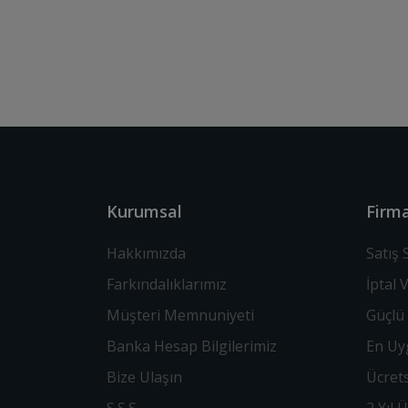
Kurumsal
Firma
Hakkımızda
Satış
Farkındalıklarımız
İptal 
Müşteri Memnuniyeti
Güçlü 
Banka Hesap Bilgilerimiz
En Uyg
Bize Ulaşın
Ücrets