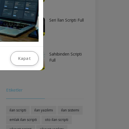
Seri İlan Scripti Full
Sahibinden Scripti
Kapat
Full
Etiketler
ilan scripti
ilan yazılımı
ilan sistemi
emlak ilan scripti
oto ilan scripti