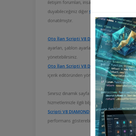
iletişim forumları, insan kaynakları forumları, 
duyabileceğiniz diğer
Oto İlan Scripti V8
DI
donatılmıştır.
Oto İlan Scripti V8
DIAMOND
ilgili, iletişi
ayarları, şablon ayarları ve eklentilerle ilgili a
yönetebilirsiniz.
Oto İlan Scripti V8
DIAMOND
sitenizle birli
içerik editöründen yönetebilirsiniz.
Sınırsız dinamik sayfa oluşturabilirsiniz, bilgil
hizmetlerinizle ilgili bilgiler de verebilirsiniz
Scripti V8
DIAMOND
de yapabilirsiniz. Sayfal
performans gösterebilirsiniz.