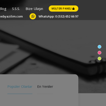
Blog
S.S.S.
Bize Ulaşın
MÜŞTERI PANELI
webyazilim.com
WhatsApp: 0 (532) 652 66 97
Popüler Olanlar
En Yeniler