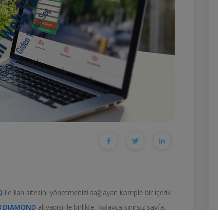
D
ile ilan sitesini yönetmenizi sağlayan komple bir içerik
8
DIAMOND
altyapısı ile birlikte, kolayca sınırsız sayfa,