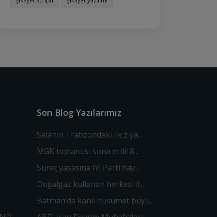
şikayet scripti
şikayet yazılımı
Son Blog Yazılarımız
Salahın Trabzondaki ilk ziya...
MGK toplantısı sona erdi! 8...
Süreç yasasına İYİ Parti hay...
Doğalgaz kullanan herkesi il...
Batman’da kanlı husumet büyü...