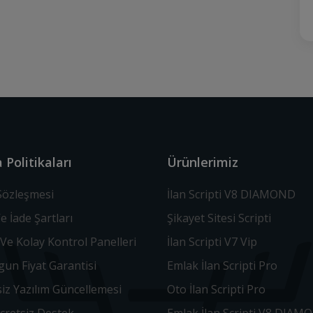
 Politikaları
Ürünlerimiz
 Sözleşmesi
İlan Scripti V8 DIAMOND
Ve İade Şartları
Şikayet Sitesi Scripti
Ve Kolay Kontrol Panelleri
İlan Scripti V7 Vip
un Fiyat Garantisi
Emlak İlan Scripti Pro
iz Yazılım Güncellemesi
Oto İlan Scripti Pro