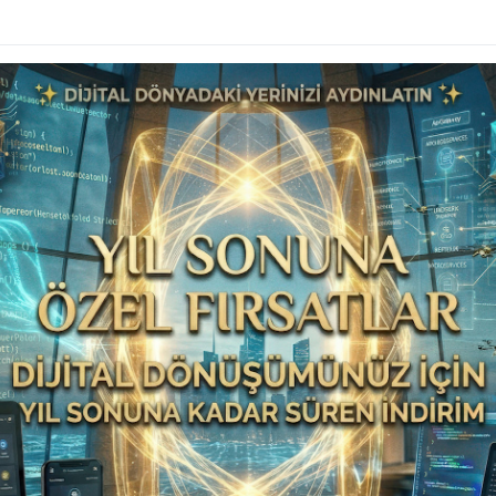
talep forumları, blok, haber, anket gibi ihtiyaç
AMOND
platformlarında olmayan birçok özellik ile
m ayarları, kargo ayarları, ödeme ayarları, dil ayarları, bölge
yarları kolayca oto ilan sitesi kontrol panelinizle
kte; şirket ve hizmetlerinizi de, sınırsız sayfa ekleyerek
endirme sayfalarıyla ziyaretçilerinize ürünlerinizin yanında
. Dinamik bir web sitesinde yapabileceklerinizi,
Oto İlan
arınızı ayrı ayrı optimize edebilir ve google’da daha fazla