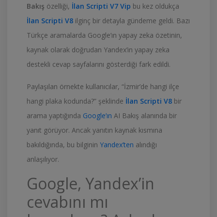
Bakış
özelliği,
İlan Scripti V7 Vip
bu kez oldukça
İlan Scripti V8
ilginç bir detayla gündeme geldi. Bazı
Türkçe aramalarda Google’ın yapay zeka özetinin,
kaynak olarak doğrudan Yandex’in yapay zeka
destekli cevap sayfalarını gösterdiği fark edildi.
Paylaşılan örnekte kullanıcılar, “İzmir’de hangi ilçe
hangi plaka kodunda?” şeklinde
İlan Scripti V8
bir
arama yaptığında
Google’ın
AI Bakış alanında bir
yanıt görüyor. Ancak yanıtın kaynak kısmına
bakıldığında, bu bilginin
Yandex’ten
alındığı
anlaşılıyor.
Google, Yandex’in
cevabını mı