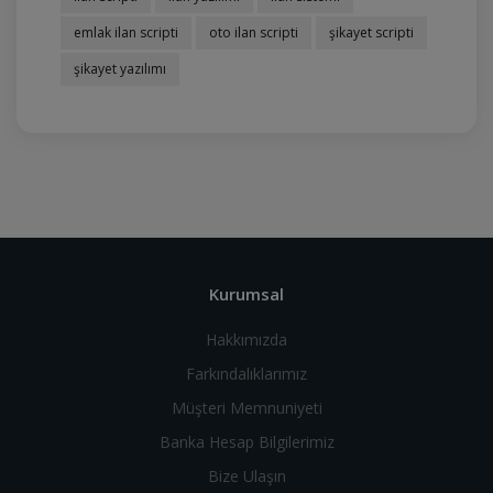
emlak ilan scripti
oto ilan scripti
şikayet scripti
şikayet yazılımı
Kurumsal
Hakkımızda
Farkındalıklarımız
Müşteri Memnuniyeti
Banka Hesap Bilgilerimiz
Bize Ulaşın