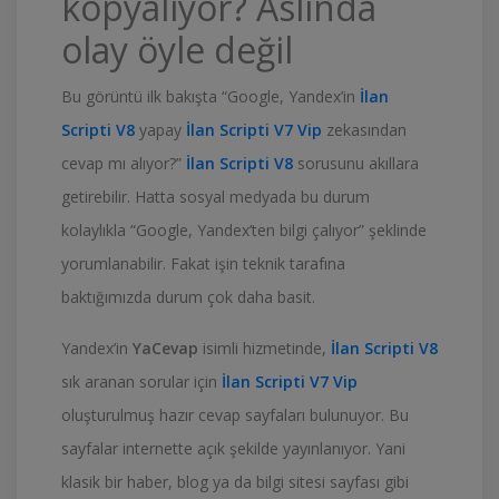
kopyalıyor? Aslında
olay öyle değil
Bu görüntü ilk bakışta “Google, Yandex’in
İlan
Scripti V8
yapay
İlan Scripti V7 Vip
zekasından
cevap mı alıyor?”
İlan Scripti V8
sorusunu akıllara
getirebilir. Hatta sosyal medyada bu durum
kolaylıkla “Google, Yandex’ten bilgi çalıyor” şeklinde
yorumlanabilir. Fakat işin teknik tarafına
baktığımızda durum çok daha basit.
Yandex’in
YaCevap
isimli hizmetinde,
İlan Scripti V8
sık aranan sorular için
İlan Scripti V7 Vip
oluşturulmuş hazır cevap sayfaları bulunuyor. Bu
sayfalar internette açık şekilde yayınlanıyor. Yani
klasik bir haber, blog ya da bilgi sitesi sayfası gibi