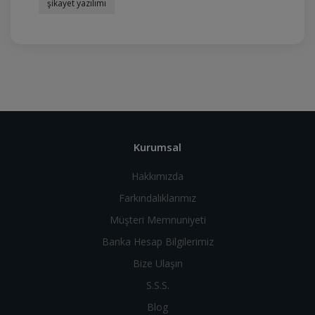
şikayet yazılımı
Kurumsal
Hakkımızda
Farkındalıklarımız
Müşteri Memnuniyeti
Banka Hesap Bilgilerimiz
Bize Ulaşın
S.S.S.
Blog