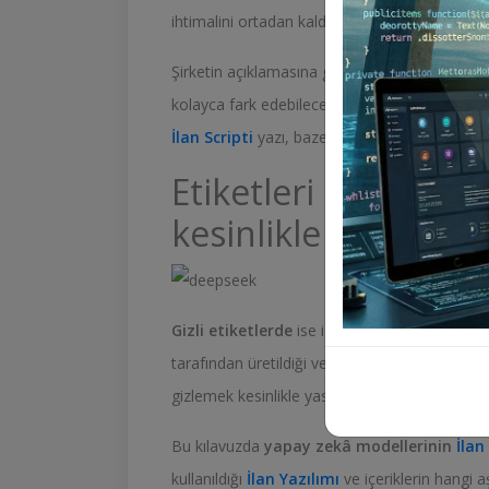
ihtimalini ortadan kaldırmak.
Şirketin açıklamasına göre, artık üretilen her 
kolayca fark edebileceği hem de teknik kısma 
İlan Scripti
yazı, bazen sesli bir uyarı ya da
İ
Etiketleri kaldırma
kesinlikle yasak
Gizli etiketlerde
ise içerikle ilgili detaylar 
tarafından üretildiği ve ona ait özel bir kiml
gizlemek kesinlikle yasak. DeepSeek ayrıca bir
Bu kılavuzda
yapay zekâ modellerinin
İlan
kullanıldığı
İlan Yazılımı
ve içeriklerin hangi a