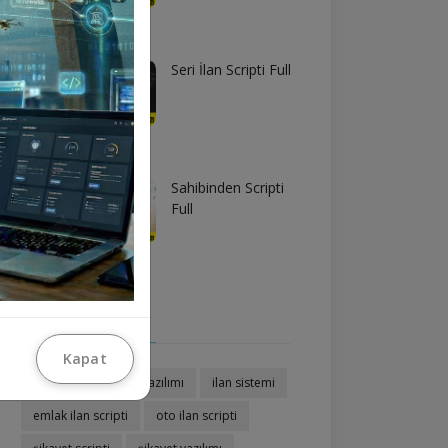
Seri İlan Scripti Full
Sahibinden Scripti
Full
Etiketler
Kapat
ilan scripti
ilan yazılımı
ilan sistemi
emlak ilan scripti
oto ilan scripti