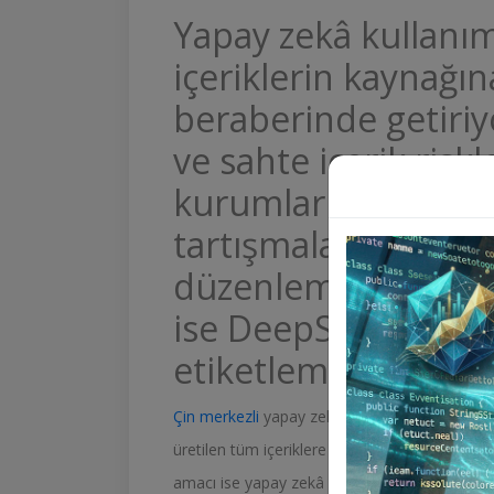
Yapay zekâ kullanımı
içeriklerin kaynağın
beraberinde getiriyor
ve sahte içerik riskl
kurumların dikkati
tartışmaların ardın
düzenleme gündeme
ise DeepSeek, tüm y
etiketleme zorunlu
Çin merkezli
yapay zekâ şirketi
DeepSeek
, y
üretilen tüm içeriklere
“AI tarafından oluştu
amacı ise yapay zekâ ile üretilen içeriklerin