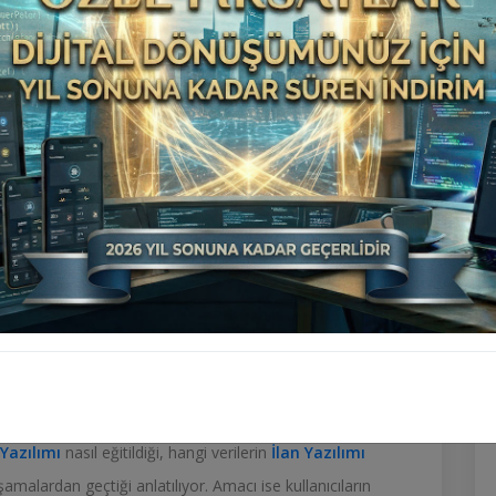
içerikte
İlan Scripti
hem kullanıcıların
İlan Scripti
gizlenmiş işaretler olacak. Görünür etiketler bazen bir
lan Scripti
küçük bir grafik şeklinde karşımıza çıkacak.
k veya değiştirmek
yer alacak; örneğin hangi türde olduğu, hangi şirket
ik numarası. Bu etiketlerle oynamak, kaldırmak ya da
 teknik kılavuz da yayımladı.
 Yazılımı
nasıl eğitildiği, hangi verilerin
İlan Yazılımı
şamalardan geçtiği anlatılıyor. Amacı ise kullanıcıların