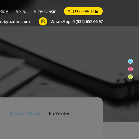
Blog
S.S.S.
Bize Ulaşın
MÜŞTERI PANELI
webyazilim.com
WhatsApp: 0 (532) 652 66 97
Popüler Olanlar
En Yeniler