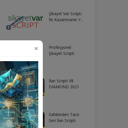
Şikayet Var Scripti
İle Kazanmanın Y...
×
Profesyonel
Şikayet Scripti
İlan Scripti V8
DIAMOND 2021
Sahibinden Tarzı
Seri İlan Scripti