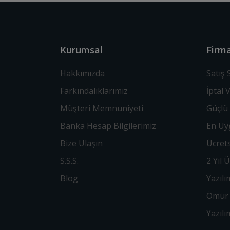
Kurumsal
Firma
Hakkımızda
Satış
Farkındalıklarımız
İptal 
Müşteri Memnuniyeti
Güçlü 
Banka Hesap Bilgilerimiz
En Uyg
Bize Ulaşın
Ücrets
S.S.S.
2 Yıl 
Blog
Yazılı
Ömür 
Yazıl