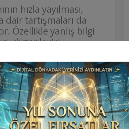
nın hızla yayılması,
a dair tartışmaları da
. Özellikle yanlış bilgi
eri, düzenleyici
ni çekmiş durumda. Bu
dan Çin’de önemli bir
 geldi. Bu kapsamda
apay zekâ içeriklerini
luğunu duyurdu.
eni düzenlemeler
İlan Scripti
kapsamında platformda
ruldu” etiketi
koymaya başladı. Alınan bu kararın
 daha şeffaf görünmesini sağlamak ve yanlış kullanım