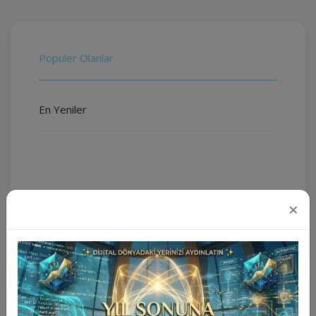
Popüler Olanlar
En Yeniler
×