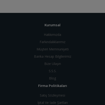
Kurumsal
Hakkımızda
Farkındalıklarımız
Müşteri Memnuniyeti
Banka Hesap Bilgilerimiz
Bize Ulaşın
S.S.S.
Blog
Firma Politikaları
Satış Sözleşmesi
İptal Ve İade Şartları