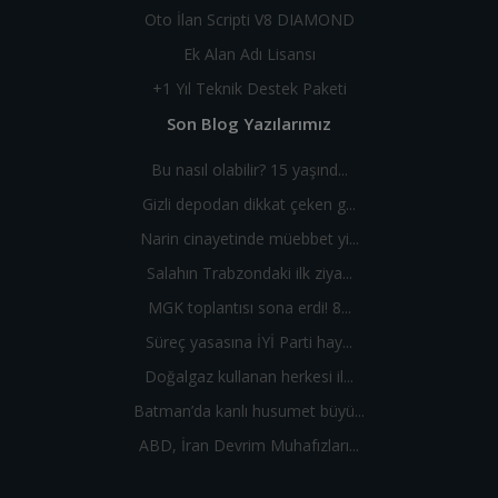
Oto İlan Scripti V8 DIAMOND
Ek Alan Adı Lisansı
+1 Yıl Teknik Destek Paketi
Son Blog Yazılarımız
Bu nasıl olabilir? 15 yaşınd...
Gizli depodan dikkat çeken g...
Narin cinayetinde müebbet yi...
Salahın Trabzondaki ilk ziya...
MGK toplantısı sona erdi! 8...
Süreç yasasına İYİ Parti hay...
Doğalgaz kullanan herkesi il...
Batman’da kanlı husumet büyü...
ABD, İran Devrim Muhafızları...