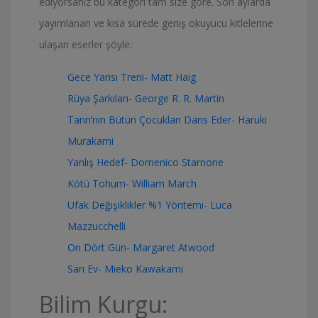
ediyorsanız bu kategori tam size göre. Son aylarda
yayımlanan ve kısa sürede geniş okuyucu kitlelerine
ulaşan eserler şöyle:
Gece Yarısı Treni- Matt Haig
Rüya Şarkıları- George R. R. Martin
Tanrı’nın Bütün Çocukları Dans Eder- Haruki
Murakami
Yanlış Hedef- Domenico Starnone
Kötü Tohum- William March
Ufak Değişiklikler %1 Yöntemi- Luca
Mazzucchelli
On Dört Gün- Margaret Atwood
Sarı Ev- Mieko Kawakami
Bilim Kurgu: