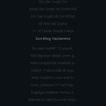
Oto İlan Scripti Pro
Emlak İlan Scripti V8 DIAMOND
Oto İlan Scripti V8 DIAMOND
Ek Alan Adı Lisansı
+1 Yıl Teknik Destek Paketi
Son Blog Yazılarımız
Bu nasıl olabilir? 15 yaşınd...
Gizli depodan dikkat çeken g...
Narin cinayetinde müebbet yi...
Salahın Trabzondaki ilk ziya...
MGK toplantısı sona erdi! 8...
Süreç yasasına İYİ Parti hay...
Doğalgaz kullanan herkesi il...
Batman’da kanlı husumet büyü...