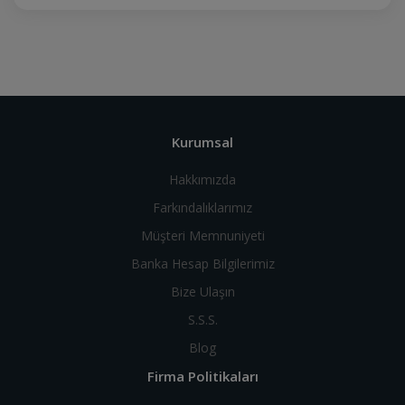
Kurumsal
Hakkımızda
Farkındalıklarımız
Müşteri Memnuniyeti
Banka Hesap Bilgilerimiz
Bize Ulaşın
S.S.S.
Blog
Firma Politikaları