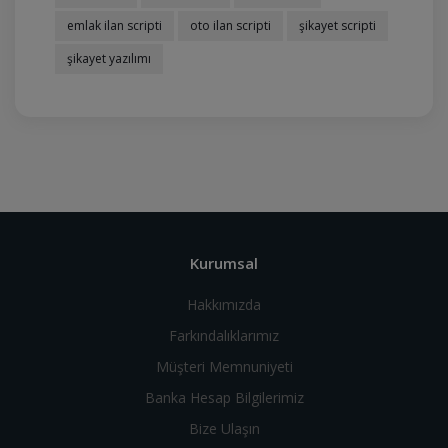
emlak ilan scripti
oto ilan scripti
şikayet scripti
şikayet yazılımı
Kurumsal
Hakkımızda
Farkındalıklarımız
Müşteri Memnuniyeti
Banka Hesap Bilgilerimiz
Bize Ulaşın