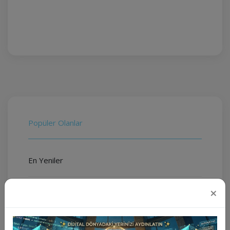
Popüler Olanlar
En Yeniler
×