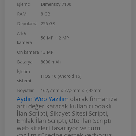
İşlemci
Dimensity 7100
RAM
8 GB
Depolama
256 GB
Arka
50 MP + 2 MP
kamera
Ön kamera
13 MP
Batarya
8000 mAh
İşletim
HiOS 16 (Android 16)
sistemi
Boyutlar
162,7mm x 77,2mm x 7,42mm
Aydın Web Yazılım
olarak firmanıza
artı değer katacak kullanıcı odaklı
İlan Scripti, Şikayet Sitesi Scripti,
Emlak İlan Scripti, Oto İlan Scripti
web siteleri tasarlıyor ve tüm
yazılım sürecine destek veriyoruz.