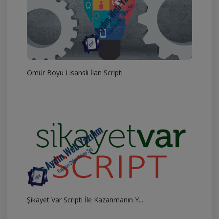
Ömür Boyu Lisanslı İlan Scripti
Şikayet Var Scripti İle Kazanmanın Y...