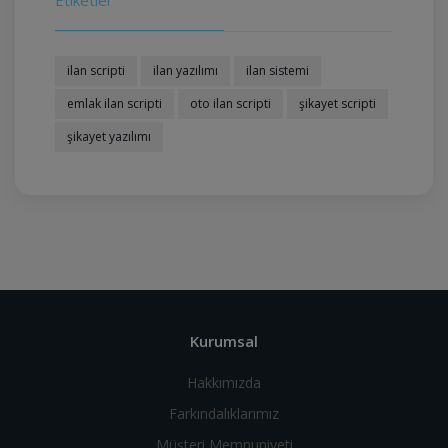
Etiketler
ilan scripti
ilan yazılımı
ilan sistemi
emlak ilan scripti
oto ilan scripti
şikayet scripti
şikayet yazılımı
Kurumsal
Hakkımızda
Farkındalıklarımız
Müşteri Memnuniyeti