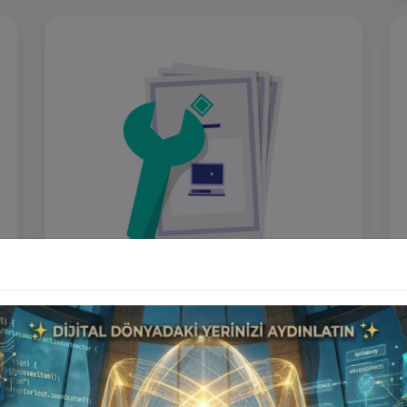
Ek Alan Adı Lisansı
₺7.000
Ürünü İncele