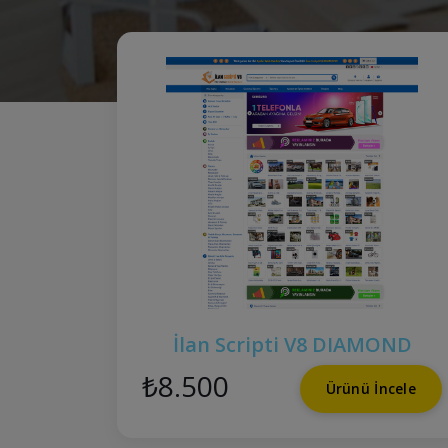
İlan Scripti V8 DIAMOND
₺8.500
Ürünü İncele