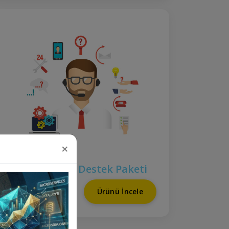
×
+1 Yıl Teknik Destek Paketi
₺12.500
Ürünü İncele