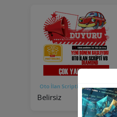
Oto İlan Scripti V8 DIAMOND
Belirsiz
Ürünü İncele