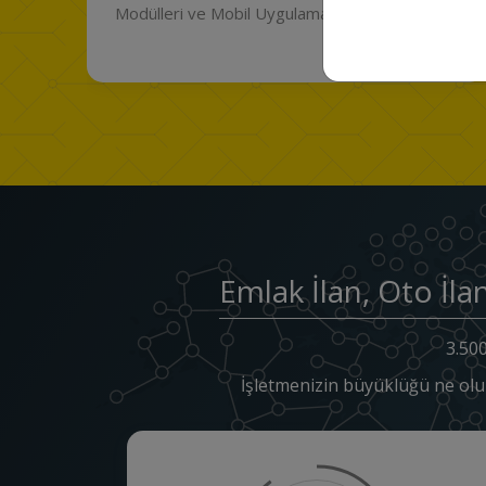
ın!
Scripti sistemi sahibi olun.
Emlak İlan, Oto İla
3.500
İşletmenizin büyüklüğü ne olu