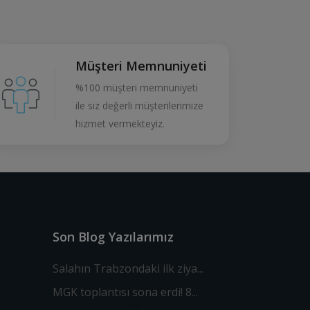
Müşteri Memnuniyeti
%100 müşteri memnuniyeti
ile siz değerli müşterilerimize
hizmet vermekteyiz.
Son Blog Yazılarımız
Salahın Trabzondaki ilk ziya...
MGK toplantısı sona erdi! 8...