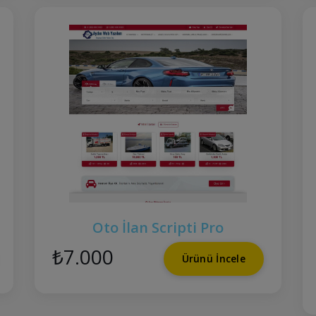
Oto İlan Scripti Pro
₺7.000
Ürünü İncele