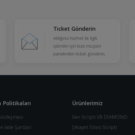
Ticket Gönderin
Aldığınız hizmet ile ilgili
işlemler için bize müşteri
panelinden ticket gönderin.
 Politikaları
Ürünlerimiz
 Sözleşmesi
İlan Scripti V8 DIAMOND
Ve İade Şartları
Şikayet Sitesi Scripti