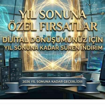
Yönetim Sisteminize
Profesyonel Bir Dokunuş!
Firmanızın tüm ihtiyaçlarını karşılayacak, size
özel çözümler için size özel ürünlerimizle
tanışın. Modüler yapıdaki çözümlerimiz ve daha
fazlası…