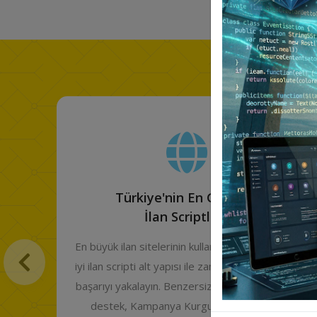
Size Özel Profesyonel
Şikayet Scripti!
 en
Güçlü ve güvenilir bir Şikayet Scripti için gerekli
den
olan herşey Aydın Web Yazılım Şikayet Scripti
ik
yazılımında. Şimdi mobil uyumlu, yeni
teknolojiler ile sürekli güncellenen bir Şikayet