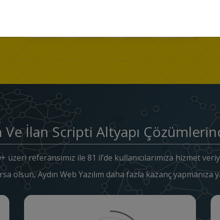
n Ve İlan Scripti Altyapı Çözümlerin
+ üzeri referansımız ile 81 il’de kullanıcılarımıza hizmet veri
rsa olsun, Aydın Web Yazılım daha fazla kazanç yapmanıza ya