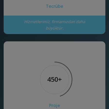
Tecrübe
Hizmetlerimiz, firmamızdan daha
büyüktür.
450+
Proje