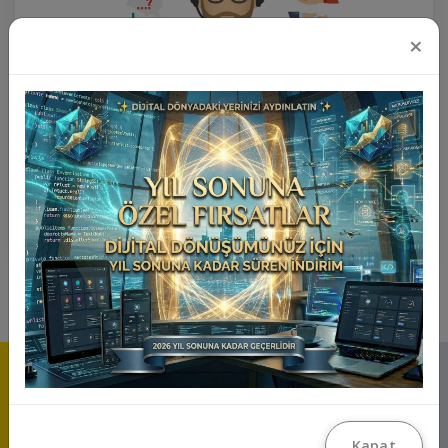
×
+1 Yıl Teknik Destek Paketi
₺12.500
Ürünü İncele
Kapat