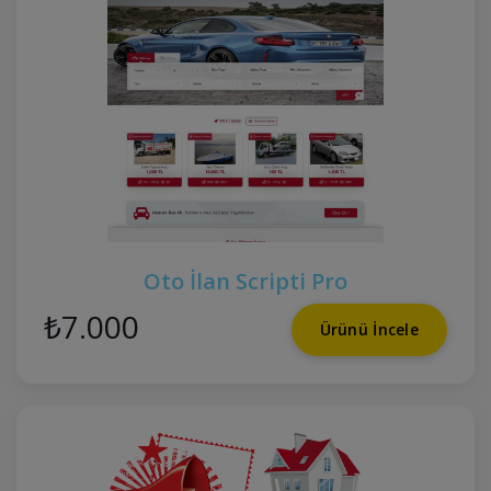
Oto İlan Scripti Pro
₺7.000
Ürünü İncele