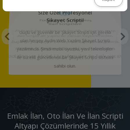
Size Özel Profesyonel
Şikayet Scripti!
Güçlü ve güvenilir bir Şikayet Scripti için gerekli
olan herşey Aydın Web Yazılım Şikayet Scripti
yazılımında. Şimdi mobil uyumlu, yeni teknolojiler
ile sürekli güncellenen bir Şikayet Scripti sistemi
sahibi olun.
Emlak İlan, Oto İlan Ve İlan Scripti
Altyapı Çözümlerinde 15 Yıllık