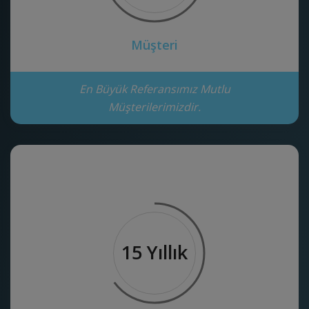
Müşteri
En Büyük Referansımız Mutlu
Müşterilerimizdir.
15 Yıllık