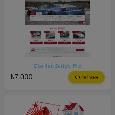
Oto İlan Scripti Pro
₺7.000
Ürünü İncele