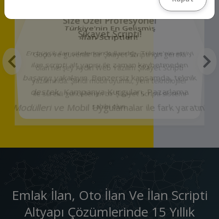
Size Özel Profesyonel
Şikayet Scripti!
Güçlü ve güvenilir bir Şikayet Scripti için gerekli
olan herşey Aydın Web Yazılım Şikayet Scripti
yazılımında. Şimdi mobil uyumlu, yeni teknolojiler
ile sürekli güncellenen bir Şikayet Scripti sistemi
sahibi olun.
Emlak İlan, Oto İlan Ve İlan Scripti
Altyapı Çözümlerinde 15 Yıllık