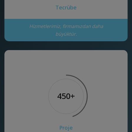
Tecrübe
Hizmetlerimiz, firmamızdan daha
büyüktür.
450+
Proje