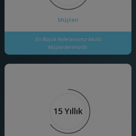
Müşteri
En Büyük Referansımız Mutlu
Müşterilerimizdir.
15 Yıllık