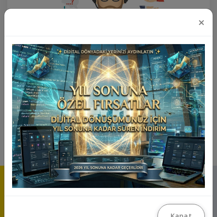
×
+1 Yıl Teknik Destek Paketi
₺12.500
Ürünü İncele
Kapat