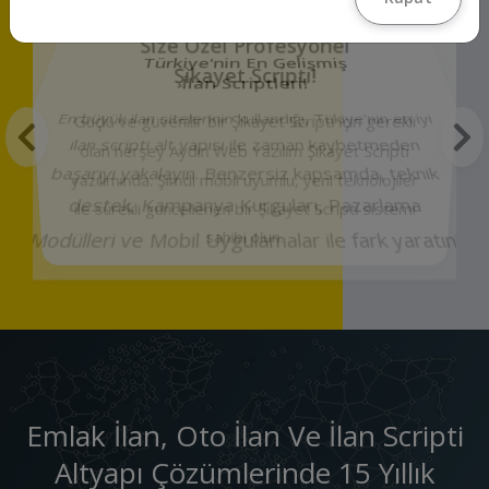
Size Özel Profesyonel
Şikayet Scripti!
Güçlü ve güvenilir bir Şikayet Scripti için gerekli
olan herşey Aydın Web Yazılım Şikayet Scripti
yazılımında. Şimdi mobil uyumlu, yeni teknolojiler
ile sürekli güncellenen bir Şikayet Scripti sistemi
sahibi olun.
Emlak İlan, Oto İlan Ve İlan Scripti
Altyapı Çözümlerinde 15 Yıllık