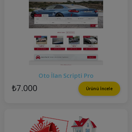
Oto İlan Scripti Pro
₺7.000
Ürünü İncele