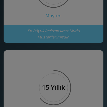
Müşteri
En Büyük Referansımız Mutlu
Müşterilerimizdir.
15 Yıllık