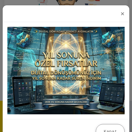
×
+1 Yıl Teknik Destek Paketi
₺12.500
Ürünü İncele
Kapat