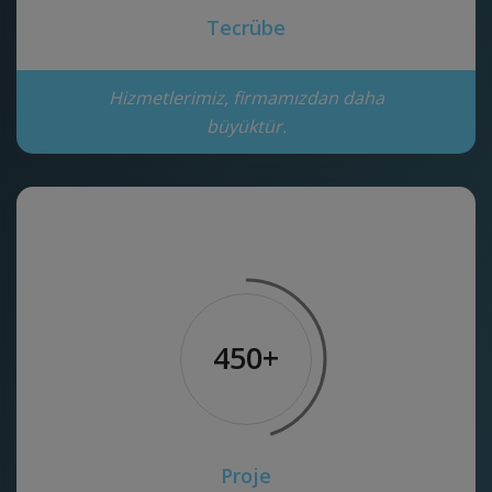
Tecrübe
Hizmetlerimiz, firmamızdan daha
büyüktür.
450+
Proje