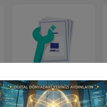
Ek Alan Adı Lisansı
₺7.000
Ürünü İncele