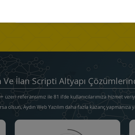
n Ve İlan Scripti Altyapı Çözümlerin
+ üzeri referansımız ile 81 il’de kullanıcılarımıza hizmet veri
rsa olsun, Aydın Web Yazılım daha fazla kazanç yapmanıza ya