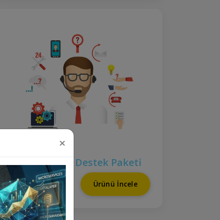
×
+1 Yıl Teknik Destek Paketi
₺12.500
Ürünü İncele