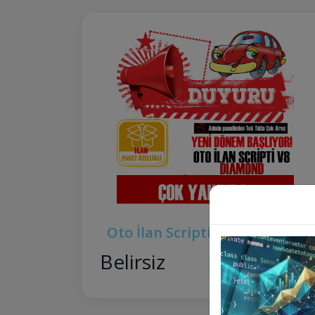
Oto İlan Scripti V8 DIAMOND
Belirsiz
Ürünü İncele