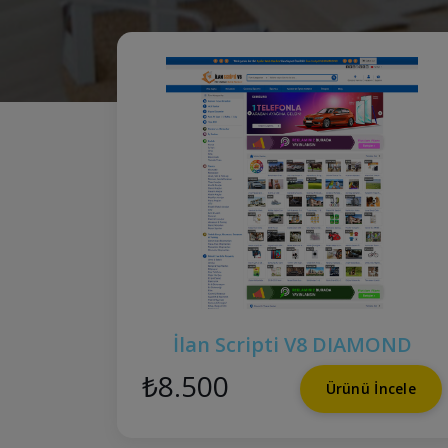
İlan Scripti V8 DIAMOND
₺8.500
Ürünü İncele