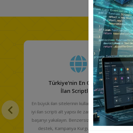
Size Özel Profesyonel
Şikayet Scripti!
 en
Güçlü ve güvenilir bir Şikayet Scripti için gerekli
den
olan herşey Aydın Web Yazılım Şikayet Scripti
ik
yazılımında. Şimdi mobil uyumlu, yeni
teknolojiler ile sürekli güncellenen bir Şikayet