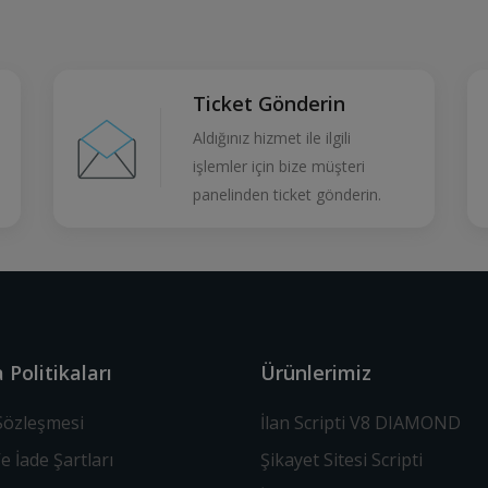
Ticket Gönderin
Aldığınız hizmet ile ilgili
işlemler için bize müşteri
panelinden ticket gönderin.
 Politikaları
Ürünlerimiz
 Sözleşmesi
İlan Scripti V8 DIAMOND
Ve İade Şartları
Şikayet Sitesi Scripti