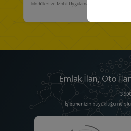
ın!
Scripti sistemi sahibi olun.
Emlak İlan, Oto İla
3.500
İşletmenizin büyüklüğü ne olu