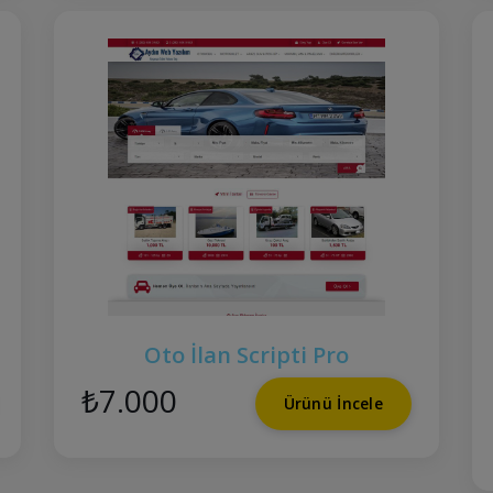
Oto İlan Scripti Pro
₺7.000
Ürünü İncele