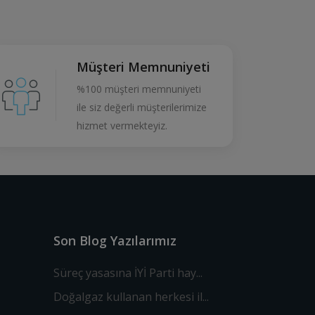
Müşteri Memnuniyeti
%100 müşteri memnuniyeti
ile siz değerli müşterilerimize
hizmet vermekteyiz.
Son Blog Yazılarımız
Süreç yasasına İYİ Parti hay...
Doğalgaz kullanan herkesi il...