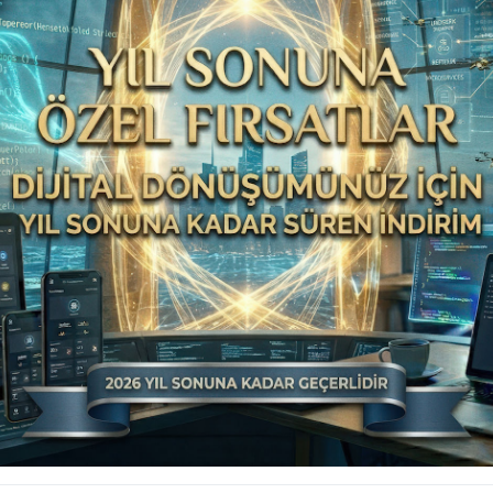
Yönetim Sisteminize
Profesyonel Bir Dokunuş!
Firmanızın tüm ihtiyaçlarını karşılayacak, size
özel çözümler için size özel ürünlerimizle
tanışın. Modüler yapıdaki çözümlerimiz ve daha
fazlası…