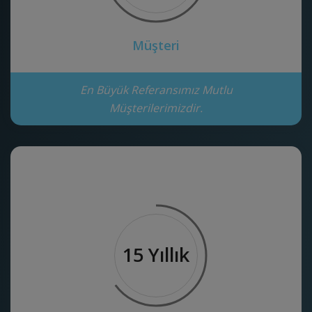
Müşteri
En Büyük Referansımız Mutlu
Müşterilerimizdir.
15 Yıllık