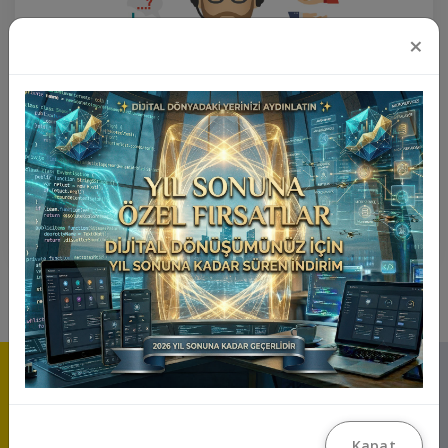
×
+1 Yıl Teknik Destek Paketi
₺12.500
Ürünü İncele
Kapat