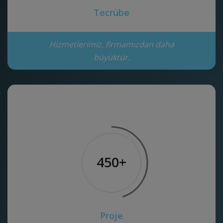
Tecrübe
Hizmetlerimiz, firmamızdan daha
büyüktür.
450+
Proje