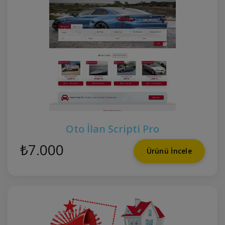
Oto İlan Scripti Pro
₺7.000
Ürünü İncele