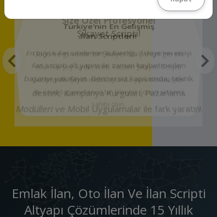
Size Özel Profesyonel
Şikayet Scripti!
Güçlü ve güvenilir bir Şikayet Scripti için gerekli
olan herşey Aydın Web Yazılım Şikayet Scripti
yazılımında. Şimdi mobil uyumlu, yeni teknolojiler
ile sürekli güncellenen bir Şikayet Scripti sistemi
sahibi olun.
Emlak İlan, Oto İlan Ve İlan Scripti
Altyapı Çözümlerinde 15 Yıllık