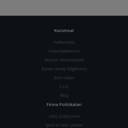
Kurumsal
Hakkımızda
Farkındalıklarımız
Müşteri Memnuniyeti
Banka Hesap Bilgilerimiz
Bize Ulaşın
S.S.S.
Blog
Firma Politikaları
Satış Sözleşmesi
İptal Ve İade Şartları