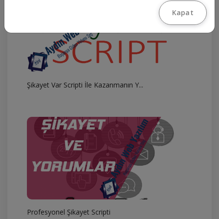
Kapat
Şikayet Var Scripti İle Kazanmanın Y...
Profesyonel Şikayet Scripti