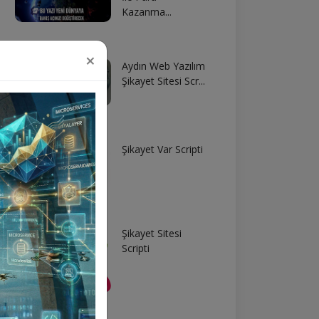
Kazanma...
×
Aydın Web Yazılım
Şikayet Sitesi Scr...
Şikayet Var Scripti
Şikayet Sitesi
Scripti