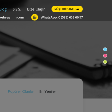
Blog
S.S.S.
Bize Ulaşın
MÜŞTERI PANELI
webyazilim.com
WhatsApp: 0 (532) 652 66 97
Popüler Olanlar
En Yeniler