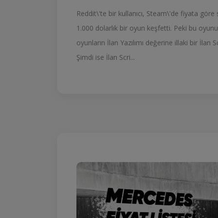
Reddit\'te bir kullanıcı, Steam\'de fiyata gö
1.000 dolarlık bir oyun keşfetti. Peki bu oyu
oyunların İlan Yazılımı değerine illaki bir İlan S
Şimdi ise İlan Scri...