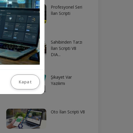
Profesyonel Seri
İlan Scripti
Sahibinden Tarzı
İlan Scripti V8
DIA...
Şikayet Var
Kapat
Yazılımı
Oto İlan Scripti V8