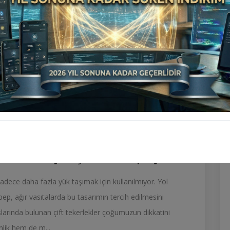
 Neden Çift Şekilde Yapılıyor?
sadece daha fazla yük taşımak için kullanılmıyor. Yol
p, ağır vasıtalarda bu tasarımın tercih edilmesini
larında bulunan çift tekerlekler çoğumuzun dikkatini
lik hem de m...