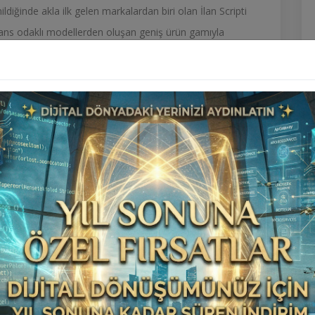
diğinde akla ilk gelen markalardan biri olan İlan Scripti
mans odaklı modellerden oluşan geniş ürün gamıyla
 dö...