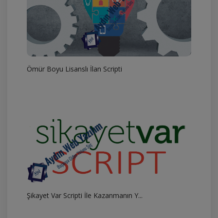
Ömür Boyu Lisanslı İlan Scripti
Şikayet Var Scripti İle Kazanmanın Y...