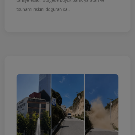
tahliye edildi. Bölgede büyük panik yaratan ve
tsunami riskini doğuran sa...