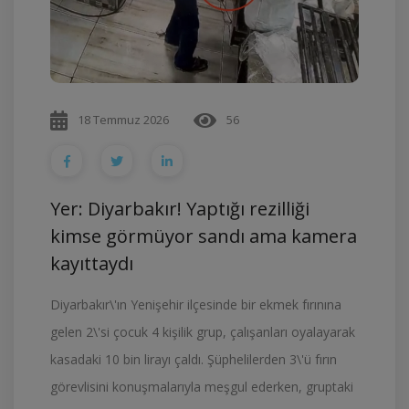
18 Temmuz 2026
56
Yer: Diyarbakır! Yaptığı rezilliği
kimse görmüyor sandı ama kamera
kayıttaydı
Diyarbakır\'ın Yenişehir ilçesinde bir ekmek fırınına
gelen 2\'si çocuk 4 kişilik grup, çalışanları oyalayarak
kasadaki 10 bin lirayı çaldı. Şüphelilerden 3\'ü fırın
görevlisini konuşmalarıyla meşgul ederken, gruptaki