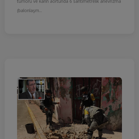
tümörü ve karın aortunda 6 santimetrelik anevrizma
(balonlaşm...