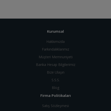
Kurumsal
Hakkımızda
Farkındalıklarımız
Müşteri Memnuniyeti
Banka Hesap Bilgilerimiz
Bize Ulaşın
S.S.S.
Blog
Firma Politikaları
Satış Sözleşmesi