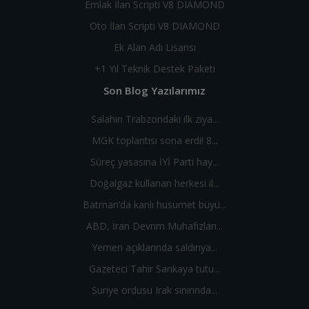
Emlak İlan Scripti V8 DIAMOND
Oto İlan Scripti V8 DIAMOND
Ek Alan Adı Lisansı
+1 Yıl Teknik Destek Paketi
Son Blog Yazılarımız
Salahın Trabzondaki ilk ziya...
MGK toplantısı sona erdi! 8...
Süreç yasasına İYİ Parti hay...
Doğalgaz kullanan herkesi il...
Batman’da kanlı husumet büyü...
ABD, İran Devrim Muhafızları...
Yemen açıklarında saldırıya...
Gazeteci Tahir Sarıkaya tutu...
Suriye ordusu Irak sınırında...