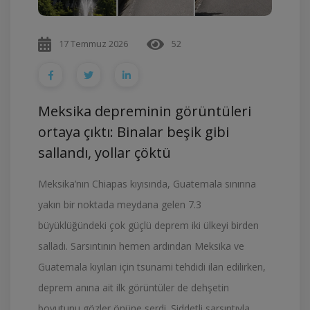
17 Temmuz 2026
52
Meksika depreminin görüntüleri
ortaya çıktı: Binalar beşik gibi
sallandı, yollar çöktü
Meksika’nın Chiapas kıyısında, Guatemala sınırına
yakın bir noktada meydana gelen 7.3
büyüklüğündeki çok güçlü deprem iki ülkeyi birden
salladı. Sarsıntının hemen ardından Meksika ve
Guatemala kıyıları için tsunami tehdidi ilan edilirken,
deprem anına ait ilk görüntüler de dehşetin
boyutunu gözler önüne serdi. Şiddetli sarsıntıyla